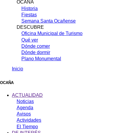
OCAÑA
Historia
Fiestas
Semana Santa Ocañense
DESCUBRE
Oficina Municipal de Turismo
Qué ver
Dónde comer
Dónde dormir
Plano Monumental
Inicio
Sobrescribir
enlaces
OCAÑA
de
ACTUALIDAD
ayuda
Noticias
Agenda
a
Avisos
la
Actividades
navegación
El Tiempo
DE INTERÉS