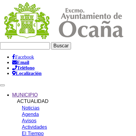
Pasar
al
contenido
principal
Buscar
Facebook
Email
Información
Teléfono
Header
Localización
Main
navigation
MUNICIPIO
ACTUALIDAD
Noticias
Agenda
Avisos
Actividades
El Tiempo