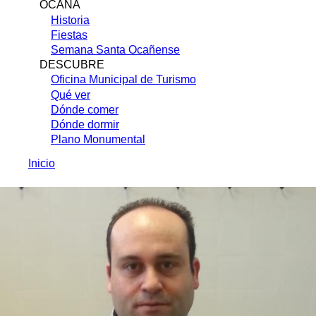
OCAÑA
Historia
Fiestas
Semana Santa Ocañense
DESCUBRE
Oficina Municipal de Turismo
Qué ver
Dónde comer
Dónde dormir
Plano Monumental
Inicio
Sobrescribir
enlaces
de
ayuda
a
la
navegación