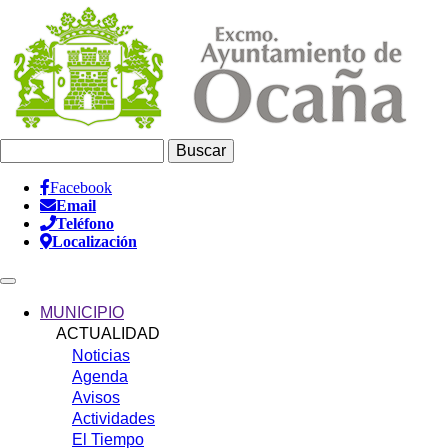
Pasar
al
contenido
principal
Buscar
Facebook
Email
Información
Teléfono
Header
Localización
Main
navigation
MUNICIPIO
ACTUALIDAD
Noticias
Agenda
Avisos
Actividades
El Tiempo