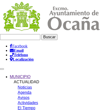
Pasar
al
contenido
principal
Buscar
Facebook
Email
Información
Teléfono
Header
Localización
Main
navigation
MUNICIPIO
ACTUALIDAD
Noticias
Agenda
Avisos
Actividades
El Tiempo