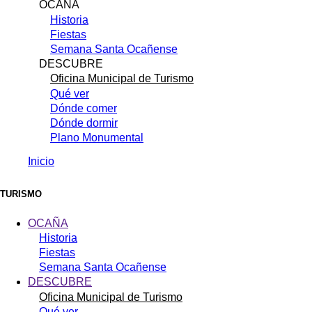
OCAÑA
Historia
Fiestas
Semana Santa Ocañense
DESCUBRE
Oficina Municipal de Turismo
Qué ver
Dónde comer
Dónde dormir
Plano Monumental
Inicio
Sobrescribir
enlaces
TURISMO
de
OCAÑA
ayuda
Historia
Fiestas
a
Semana Santa Ocañense
la
DESCUBRE
navegación
Oficina Municipal de Turismo
Qué ver