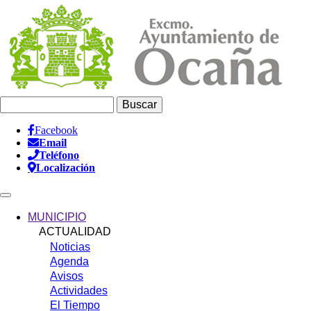
Pasar
al
contenido
principal
Buscar
Facebook
Email
Información
Teléfono
Header
Localización
Main
navigation
MUNICIPIO
ACTUALIDAD
Noticias
Agenda
Avisos
Actividades
El Tiempo