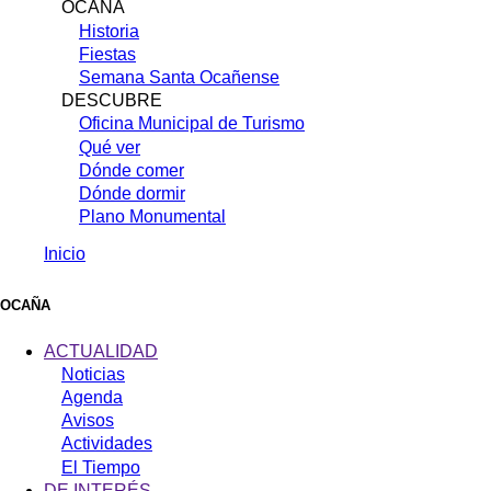
OCAÑA
Historia
Fiestas
Semana Santa Ocañense
DESCUBRE
Oficina Municipal de Turismo
Qué ver
Dónde comer
Dónde dormir
Plano Monumental
Inicio
Sobrescribir
enlaces
OCAÑA
de
ACTUALIDAD
ayuda
Noticias
Agenda
a
Avisos
la
Actividades
navegación
El Tiempo
DE INTERÉS