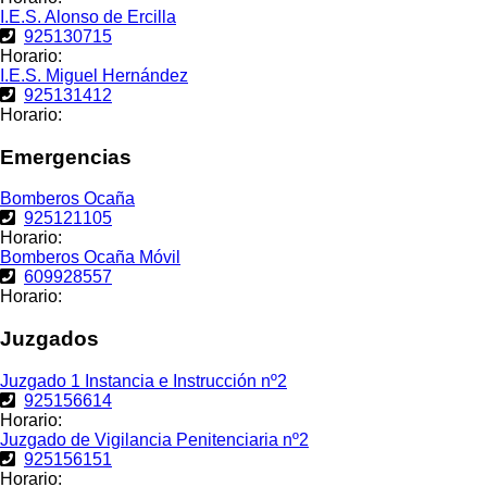
I.E.S. Alonso de Ercilla
925130715
Horario:
I.E.S. Miguel Hernández
925131412
Horario:
Emergencias
Bomberos Ocaña
925121105
Horario:
Bomberos Ocaña Móvil
609928557
Horario:
Juzgados
Juzgado 1 Instancia e Instrucción nº2
925156614
Horario:
Juzgado de Vigilancia Penitenciaria nº2
925156151
Horario: