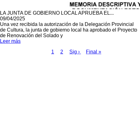
LA JUNTA DE GOBIERNO LOCAL APRUEBA EL...
09/04/2025
Una vez recibida la autorización de la Delegación Provincial
de Cultura, la junta de gobierno local ha aprobado el Proyecto
de Renovación del Solado y
Leer más
Página
1
Page
2
Siguiente
Sig ›
Última
Final »
actual
página
página
Paginación