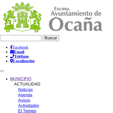
Pasar
al
contenido
principal
Buscar
Facebook
Email
Información
Teléfono
Header
Localización
Main
navigation
MUNICIPIO
ACTUALIDAD
Noticias
Agenda
Avisos
Actividades
El Tiempo