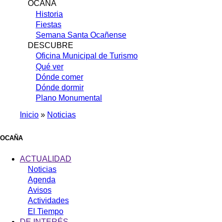
OCAÑA
Historia
Fiestas
Semana Santa Ocañense
DESCUBRE
Oficina Municipal de Turismo
Qué ver
Dónde comer
Dónde dormir
Plano Monumental
Inicio
Noticias
Sobrescribir
enlaces
OCAÑA
de
ACTUALIDAD
ayuda
Noticias
Agenda
a
Avisos
la
Actividades
navegación
El Tiempo
DE INTERÉS