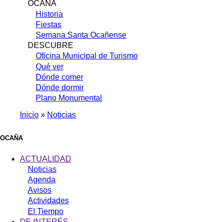
OCAÑA
Historia
Fiestas
Semana Santa Ocañense
DESCUBRE
Oficina Municipal de Turismo
Qué ver
Dónde comer
Dónde dormir
Plano Monumental
Inicio
Noticias
Sobrescribir
enlaces
OCAÑA
de
ACTUALIDAD
ayuda
Noticias
Agenda
a
Avisos
la
Actividades
navegación
El Tiempo
DE INTERÉS