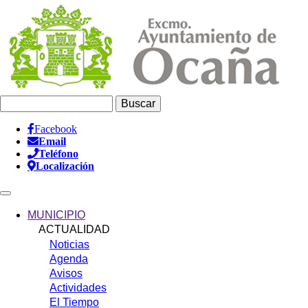
Pasar
al
contenido
principal
Buscar
Facebook
Email
Información
Teléfono
Header
Localización
Main
navigation
MUNICIPIO
ACTUALIDAD
Noticias
Agenda
Avisos
Actividades
El Tiempo