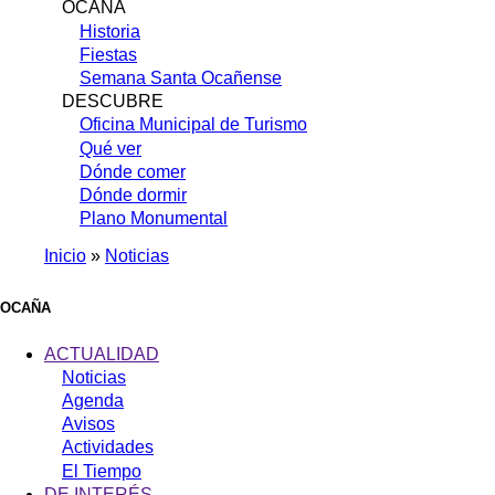
OCAÑA
Historia
Fiestas
Semana Santa Ocañense
DESCUBRE
Oficina Municipal de Turismo
Qué ver
Dónde comer
Dónde dormir
Plano Monumental
Inicio
Noticias
Sobrescribir
enlaces
OCAÑA
de
ACTUALIDAD
ayuda
Noticias
Agenda
a
Avisos
la
Actividades
navegación
El Tiempo
DE INTERÉS