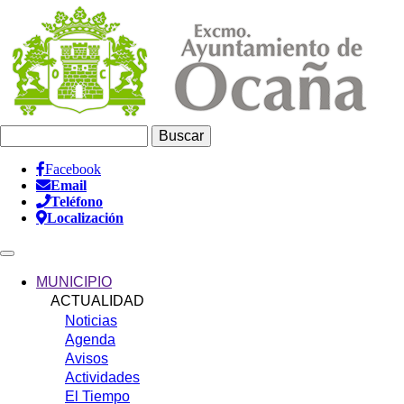
Pasar
al
contenido
principal
Buscar
Facebook
Email
Información
Teléfono
Header
Localización
Main
navigation
MUNICIPIO
ACTUALIDAD
Noticias
Agenda
Avisos
Actividades
El Tiempo