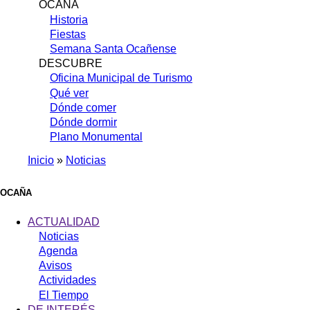
OCAÑA
Historia
Fiestas
Semana Santa Ocañense
DESCUBRE
Oficina Municipal de Turismo
Qué ver
Dónde comer
Dónde dormir
Plano Monumental
Inicio
Noticias
Sobrescribir
enlaces
OCAÑA
de
ACTUALIDAD
ayuda
Noticias
Agenda
a
Avisos
la
Actividades
navegación
El Tiempo
DE INTERÉS