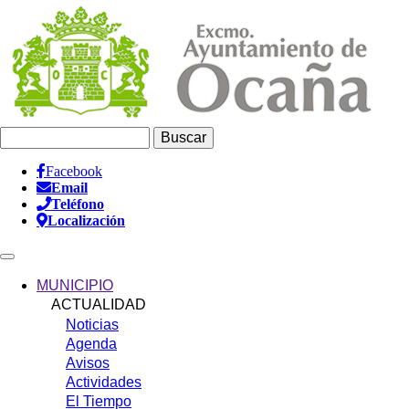
Pasar
al
contenido
principal
Buscar
Facebook
Email
Información
Teléfono
Header
Localización
Main
navigation
MUNICIPIO
ACTUALIDAD
Noticias
Agenda
Avisos
Actividades
El Tiempo