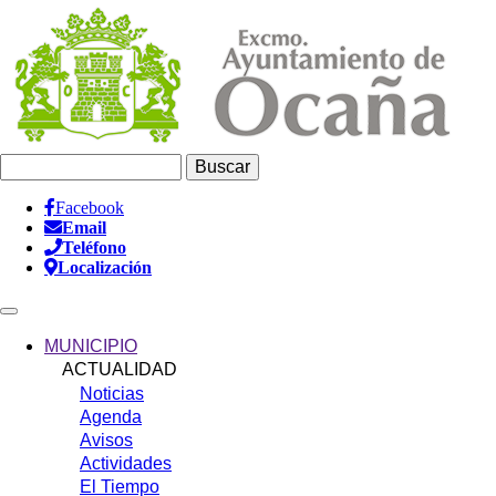
Pasar
al
contenido
principal
Buscar
Facebook
Email
Información
Teléfono
Header
Localización
Main
navigation
MUNICIPIO
ACTUALIDAD
Noticias
Agenda
Avisos
Actividades
El Tiempo