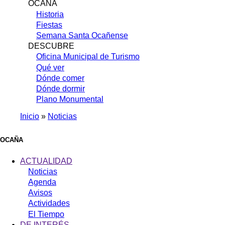
OCAÑA
Historia
Fiestas
Semana Santa Ocañense
DESCUBRE
Oficina Municipal de Turismo
Qué ver
Dónde comer
Dónde dormir
Plano Monumental
Inicio
Noticias
Sobrescribir
enlaces
OCAÑA
de
ACTUALIDAD
ayuda
Noticias
Agenda
a
Avisos
la
Actividades
navegación
El Tiempo
DE INTERÉS