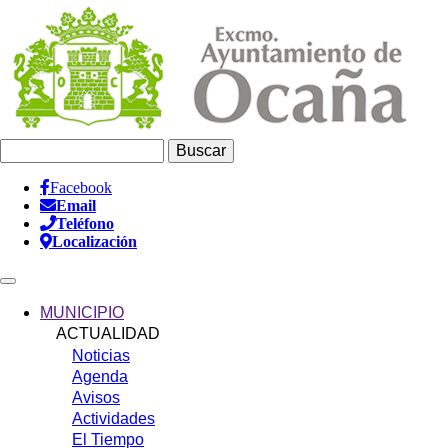
Pasar
al
contenido
principal
Buscar
Facebook
Email
Información
Teléfono
Header
Localización
Main
navigation
MUNICIPIO
ACTUALIDAD
Noticias
Agenda
Avisos
Actividades
El Tiempo