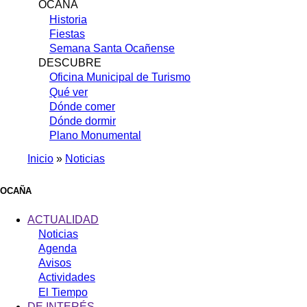
OCAÑA
Historia
Fiestas
Semana Santa Ocañense
DESCUBRE
Oficina Municipal de Turismo
Qué ver
Dónde comer
Dónde dormir
Plano Monumental
Inicio
Noticias
Sobrescribir
enlaces
OCAÑA
de
ACTUALIDAD
ayuda
Noticias
Agenda
a
Avisos
la
Actividades
navegación
El Tiempo
DE INTERÉS