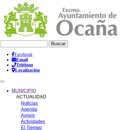
Pasar
al
contenido
principal
Buscar
Facebook
Email
Información
Teléfono
Header
Localización
Main
navigation
MUNICIPIO
ACTUALIDAD
Noticias
Agenda
Avisos
Actividades
El Tiempo