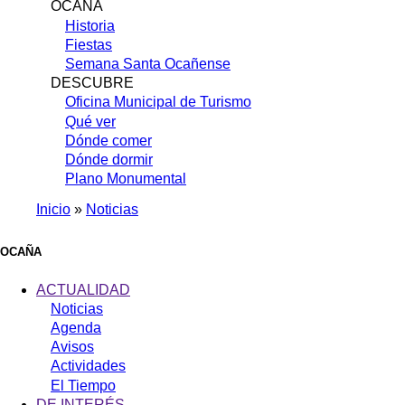
OCAÑA
Historia
Fiestas
Semana Santa Ocañense
DESCUBRE
Oficina Municipal de Turismo
Qué ver
Dónde comer
Dónde dormir
Plano Monumental
Inicio
Noticias
Sobrescribir
enlaces
OCAÑA
de
ACTUALIDAD
ayuda
Noticias
Agenda
a
Avisos
la
Actividades
navegación
El Tiempo
DE INTERÉS