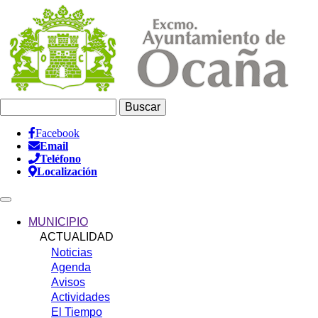
Pasar
al
contenido
principal
Buscar
Facebook
Email
Información
Teléfono
Header
Localización
Main
navigation
MUNICIPIO
ACTUALIDAD
Noticias
Agenda
Avisos
Actividades
El Tiempo