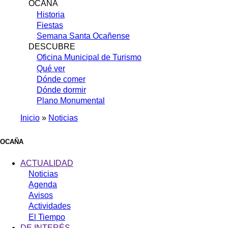
OCAÑA
Historia
Fiestas
Semana Santa Ocañense
DESCUBRE
Oficina Municipal de Turismo
Qué ver
Dónde comer
Dónde dormir
Plano Monumental
Inicio
Noticias
Sobrescribir
enlaces
OCAÑA
de
ACTUALIDAD
ayuda
Noticias
Agenda
a
Avisos
la
Actividades
navegación
El Tiempo
DE INTERÉS