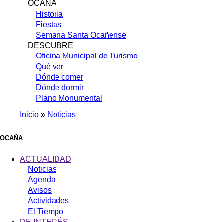
OCAÑA
Historia
Fiestas
Semana Santa Ocañense
DESCUBRE
Oficina Municipal de Turismo
Qué ver
Dónde comer
Dónde dormir
Plano Monumental
Inicio
Noticias
Sobrescribir
enlaces
OCAÑA
de
ACTUALIDAD
ayuda
Noticias
Agenda
a
Avisos
la
Actividades
navegación
El Tiempo
DE INTERÉS