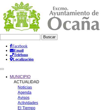
Pasar
al
contenido
principal
Buscar
Facebook
Email
Información
Teléfono
Header
Localización
Main
navigation
MUNICIPIO
ACTUALIDAD
Noticias
Agenda
Avisos
Actividades
El Tiempo