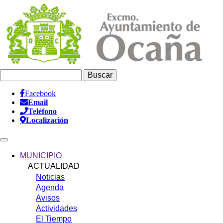
Pasar
al
contenido
principal
Buscar
Facebook
Email
Información
Teléfono
Header
Localización
Main
navigation
MUNICIPIO
ACTUALIDAD
Noticias
Agenda
Avisos
Actividades
El Tiempo