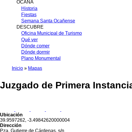
OCAÑA
Historia
Fiestas
Semana Santa Ocañense
DESCUBRE
Oficina Municipal de Turismo
Qué ver
Dónde comer
Dónde dormir
Plano Monumental
Inicio
Mapas
Sobrescribir
Juzgado de Primera Instancia
enlaces
de
ayuda
a
Ubicación
la
39.9597262, -3.49842620000004
navegación
Dirección
Pza. Gutierre de Cárdenas, s/n