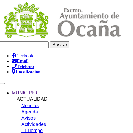
Pasar
al
contenido
principal
Buscar
Facebook
Email
Información
Teléfono
Header
Localización
Main
navigation
MUNICIPIO
ACTUALIDAD
Noticias
Agenda
Avisos
Actividades
El Tiempo