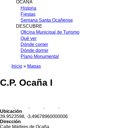
OCAÑA
Historia
Fiestas
Semana Santa Ocañense
DESCUBRE
Oficina Municipal de Turismo
Qué ver
Dónde comer
Dónde dormir
Plano Monumental
Inicio
Mapas
Sobrescribir
C.P. Ocaña I
enlaces
de
ayuda
a
Ubicación
la
39.9523598, -3.49678960000006
navegación
Dirección
Calle Mártires de Ocaña.