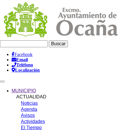
Pasar
al
contenido
principal
Buscar
Facebook
Email
Información
Teléfono
Header
Localización
Main
navigation
MUNICIPIO
ACTUALIDAD
Noticias
Agenda
Avisos
Actividades
El Tiempo