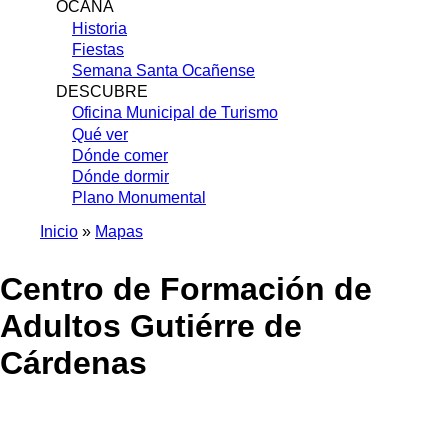
OCAÑA
Historia
Fiestas
Semana Santa Ocañense
DESCUBRE
Oficina Municipal de Turismo
Qué ver
Dónde comer
Dónde dormir
Plano Monumental
Inicio
Mapas
Sobrescribir
Centro de Formación de
enlaces
de
Adultos Gutiérre de
ayuda
Cárdenas
a
la
navegación