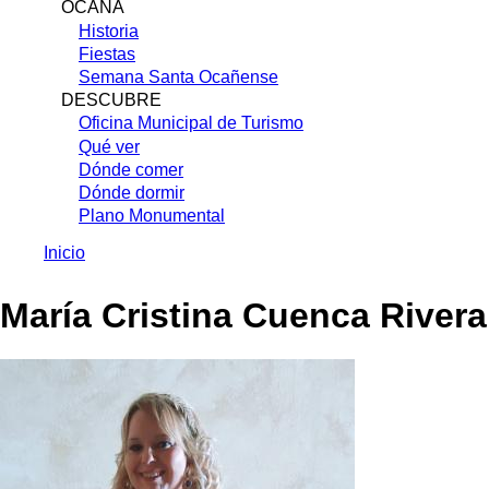
OCAÑA
Historia
Fiestas
Semana Santa Ocañense
DESCUBRE
Oficina Municipal de Turismo
Qué ver
Dónde comer
Dónde dormir
Plano Monumental
Inicio
Sobrescribir
María Cristina Cuenca Rivera
enlaces
de
ayuda
a
la
navegación