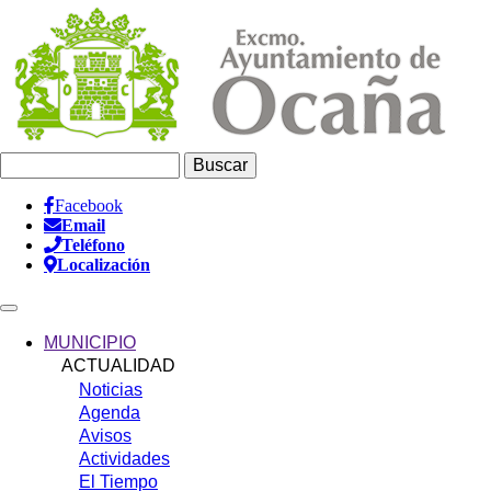
Pasar
al
contenido
principal
Buscar
Facebook
Email
Información
Teléfono
Header
Localización
Main
navigation
MUNICIPIO
ACTUALIDAD
Noticias
Agenda
Avisos
Actividades
El Tiempo