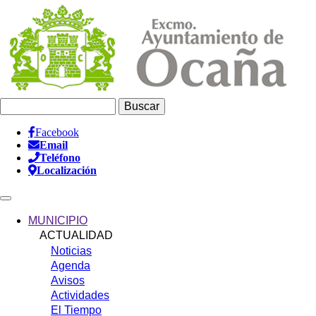
Pasar
al
contenido
principal
Buscar
Facebook
Email
Información
Teléfono
Header
Localización
Main
navigation
MUNICIPIO
ACTUALIDAD
Noticias
Agenda
Avisos
Actividades
El Tiempo