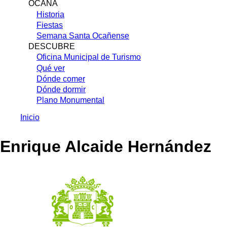
OCAÑA
Historia
Fiestas
Semana Santa Ocañense
DESCUBRE
Oficina Municipal de Turismo
Qué ver
Dónde comer
Dónde dormir
Plano Monumental
Inicio
Sobrescribir
Enrique Alcaide Hernández
enlaces
de
ayuda
a
la
navegación