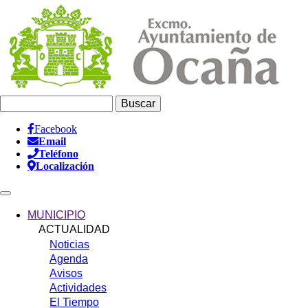
Pasar
al
contenido
principal
Buscar
Facebook
Email
Información
Teléfono
Header
Localización
Main
navigation
MUNICIPIO
ACTUALIDAD
Noticias
Agenda
Avisos
Actividades
El Tiempo