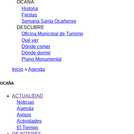
OCAÑA
Historia
Fiestas
Semana Santa Ocañense
DESCUBRE
Oficina Municipal de Turismo
Qué ver
Dónde comer
Dónde dormir
Plano Monumental
Inicio
Agenda
Sobrescribir
enlaces
OCAÑA
de
ACTUALIDAD
ayuda
Noticias
Agenda
a
Avisos
la
Actividades
navegación
El Tiempo
DE INTERÉS