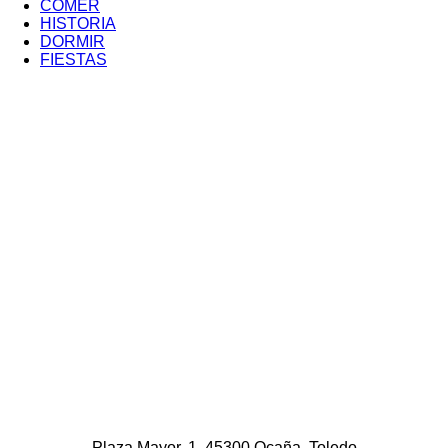
COMER
Menú
HISTORIA
Portada
Terciario
DORMIR
FIESTAS
Plaza Mayor, 1. 45300 Ocaña, Toledo