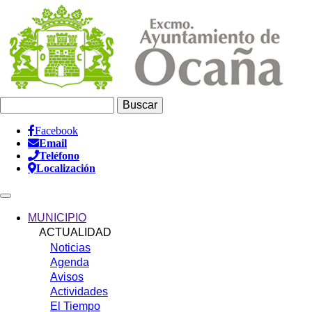
Pasar
al
contenido
principal
Buscar
Facebook
Email
Información
Teléfono
Header
Localización
Main
navigation
MUNICIPIO
ACTUALIDAD
Noticias
Agenda
Avisos
Actividades
El Tiempo